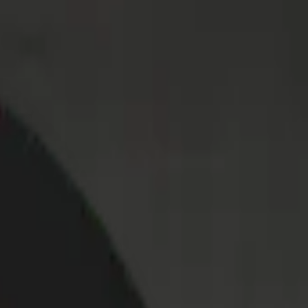
wego dostępu do ofert większości europejskich firm, staramy się
tom i pracownikom