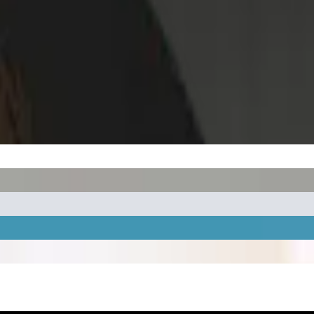
ów.
.
Jesteśmy dostępni
24/7/365