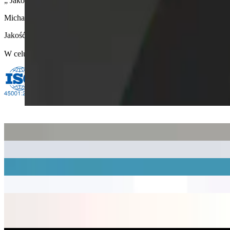
Jako Prezes Zarządu zobowiązuję się do udostępnienia wszystkim 
Michał Nowicki,
CEO WarPol.Info
Jakość służy osiągnięciu celu strategicznego jakim jest doskonalen
W celu zapewnienia bezpieczeństwa i niezawodności dostaw utrzymuj
Gazele Biznesu 2022
Wyróżnienie za wdrożenie autorskiej platformy ewidencji magazy
Brylant Polskiej Gospodarki 2021
Certyfikat Wiarygodności Biznesowej 2021
Brylant Polskiej Gospodarki 2020
Nagroda Gepard Biznesu 2020
Najlepszy dystrybutor kas samoobsługowych i serwisu partnera biz