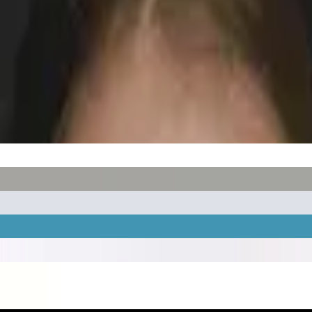
pracownikom firmy Polityki Jakości oraz przekazania wymagań klient
ie poziomu usług oraz pozytywny wynik ekonomiczny.
emy stały kontakt z klientami poprzez indywidualny system łączności
nowej w Jednostce Wojskowej GROM
nesowego 2016