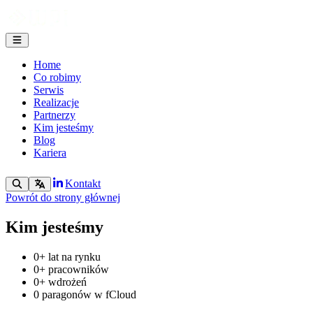
Home
Co robimy
Serwis
Realizacje
Partnerzy
Kim jesteśmy
Blog
Kariera
Kontakt
Powrót do strony głównej
Kim jesteśmy
0
+ lat na rynku
0
+ pracowników
0
+ wdrożeń
0
paragonów w fCloud