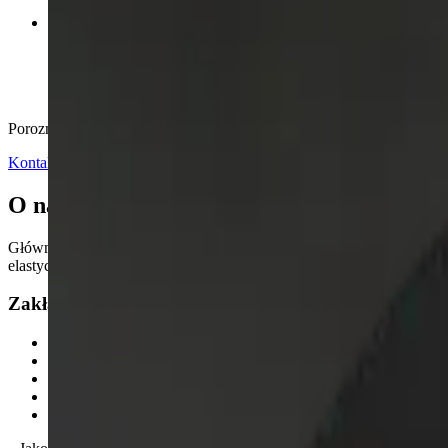
Zofia Aleksandra Nowicka
Specjalista ds. Marketingu
Porozmawiajmy o Twoim biznesie
Kontakt
O nas
Głównym celem działalności naszej firmy jest realizacja usług serwis
elastycznie dostosować do obecnego zapotrzebowania, oferując najle
Zakładane sobie cele realizujemy poprzez:
zaangażowanie pracowników w świadczenie usług spełniający
nawiązanie z klientem stosunków partnerskich, polegających 
odpowiedni dobór i kontrolę wiarygodności dostawców i ich 
wdrożenie i utrzymywanie systemu zarządzania jakością pozwa
ciągłe doskonalenie skuteczności systemu zarządzania jakością