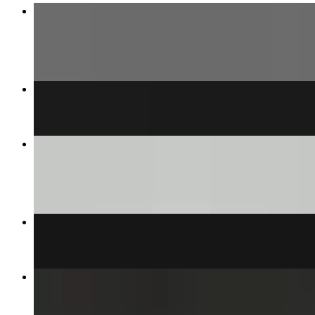
Zbigniew Kędzierski
Dyrektor Sprzedaży
Krzysztof Majewski
Dyrektor Serwisu
Paweł Grażewicz
Dyrektor Działu IT
Katarzyna Piotrowska
Dyrektor ds. Administracji
Elżbieta Jóźwiak
Główna Księgowa