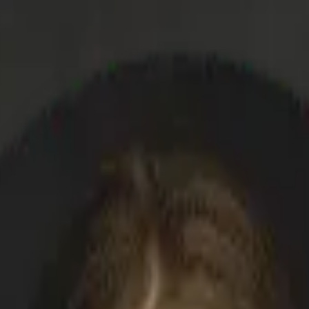
owych IT oraz urządzeń fiskalnych. W dobie dużej konkurencji oraz łat
psze usługi serwisowe na rynku.
ch wymagania klienta
na spełnieniu jego oczekiwań i wymagań
produktów
lającego na dobrą organizację pracy dającą satysfakcję naszym klien
 i spełnianie wymagań