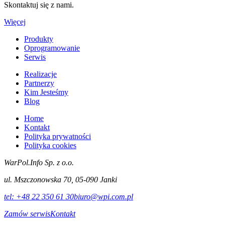
Skontaktuj się z nami.
Więcej
Produkty
Oprogramowanie
Serwis
Realizacje
Partnerzy
Kim Jesteśmy
Blog
Home
Kontakt
Polityka prywatności
Polityka cookies
WarPol.Info Sp. z o.o.
ul. Mszczonowska 70, 05-090 Janki
tel:
+48 22 350 61 30
biuro@wpi.com.pl
Zamów serwis
Kontakt