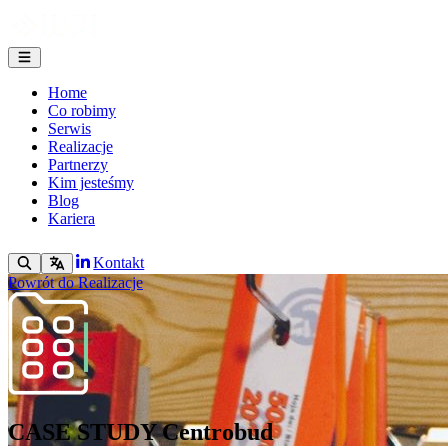
Home
Co robimy
Serwis
Realizacje
Partnerzy
Kim jesteśmy
Blog
Kariera
Kontakt
Powrót do Realizacje
CASE STUDY
Centrobud