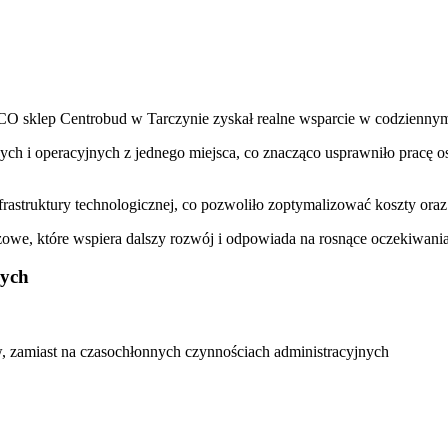
O sklep Centrobud w Tarczynie zyskał realne wsparcie w codziennym 
h i operacyjnych z jednego miejsca, co znacząco usprawniło pracę o
truktury technologicznej, co pozwoliło zoptymalizować koszty oraz s
owe, które wspiera dalszy rozwój i odpowiada na rosnące oczekiwania
wych
ów, zamiast na czasochłonnych czynnościach administracyjnych