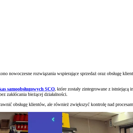
żono nowoczesne rozwiązania wspierające sprzedaż oraz obsługę klient
y kas samoobsługowych SCO
, które zostały zintegrowane z istniejącą
z zakłócania bieżącej działalności.
rawnić obsługę klientów, ale również zwiększyć kontrolę nad procesa