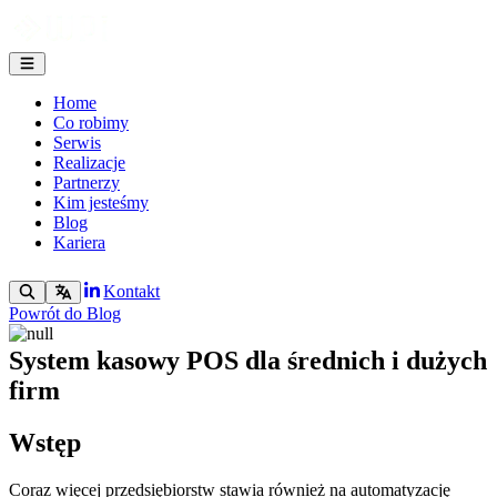
Home
Co robimy
Serwis
Realizacje
Partnerzy
Kim jesteśmy
Blog
Kariera
Kontakt
Powrót do Blog
System kasowy POS dla średnich i dużych
firm
Wstęp
Coraz więcej przedsiębiorstw stawia również na automatyzację