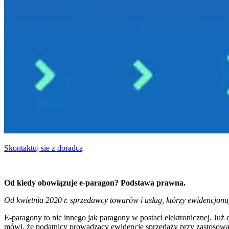
Skontaktuj sie z doradcą
Od kiedy obowiązuje e-paragon? Podstawa prawna.
Od kwietnia 2020 r. sprzedawcy towarów i usług, którzy ewidencjonu
E-paragony to nic innego jak paragony w postaci elektronicznej. Ju
mówi, że podatnicy prowadzący ewidencję sprzedaży przy zastosowani