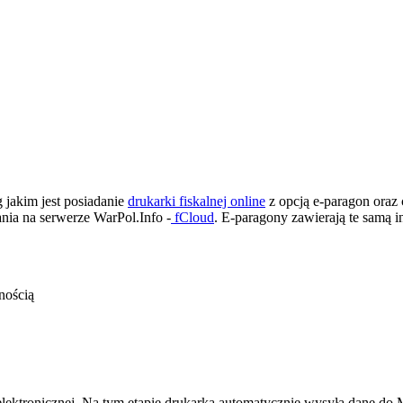
jakim jest posiadanie
drukarki fiskalnej online
z opcją e-paragon oraz
nia na serwerze WarPol.Info -
fCloud
. E-paragony zawierają te samą 
nością
ektronicznej. Na tym etapie drukarka automatycznie wysyła dane do Mi