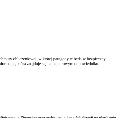
 chmury obliczeniowej, w której paragony te będą w bezpieczny
informacje, która znajduje się na papierowym odpowiedniku.
nisterstwa Finansów oraz archiwizuje dane fiskalizacji na platformie