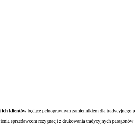
y
i ich klientów
będące pełnoprawnym zamiennikiem dla tradycyjnego pa
enia sprzedawcom rezygnacji z drukowania tradycyjnych paragonów fis