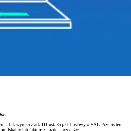
lne.
. Tak wynika z art. 111 ust. 3a pkt 1 ustawy o VAT. Przepis ten
 fiskalny lub fakturę z każdej sprzedaży: