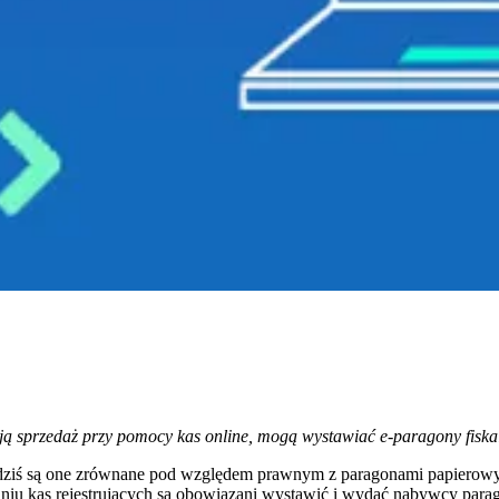
ją sprzedaż przy pomocy kas online, mogą wystawiać e-paragony fiska
ż dziś są one zrównane pod względem prawnym z paragonami papierowymi
u kas rejestrujących są obowiązani wystawić i wydać nabywcy paragon